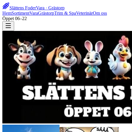
Slättens Foder
Vara · Grästorp
Hem
Sortiment
Vara
Grästorp
Trim & Spa
Veterinär
Om oss
Öppet 06–22