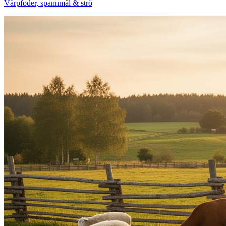
Värpfoder, spannmål & strö