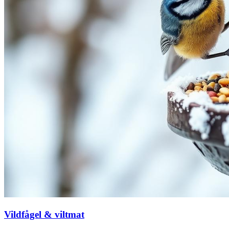
Vildfågel & viltmat