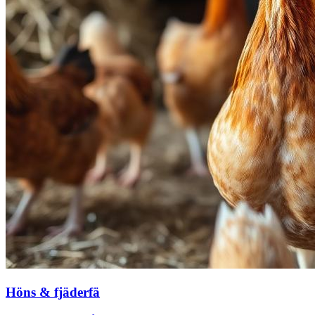
Höns & fjäderfä