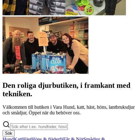
Den roliga djurbutiken, i framkant med
tekniken.
Välkommen till butiken i Vara Hund, katt, häst, höns, lantbruksdjur
och smådjur, Öppet när du behöver oss.
Sök
Hund
Katt
Häst
Höns & fjäderfä
Får & Nöt
Smådjur &