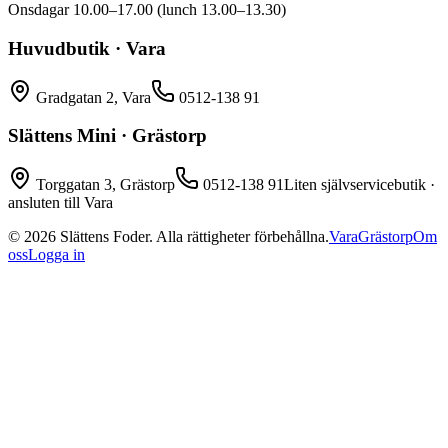
Onsdagar 10.00–17.00 (lunch 13.00–13.30)
Huvudbutik · Vara
Gradgatan 2, Vara
0512-138 91
Slättens Mini · Grästorp
Torggatan 3, Grästorp
0512-138 91
Liten självservicebutik ·
ansluten till Vara
©
2026
Slättens Foder. Alla rättigheter förbehållna.
Vara
Grästorp
Om
oss
Logga in