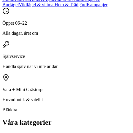
Burfågel
Vildfågel & viltmat
Hem & Trädgård
Kampanjer
Öppet 06–22
Alla dagar, året om
Självservice
Handla själv när vi inte är där
Vara + Mini Grästorp
Huvudbutik & satellit
Bläddra
Våra kategorier