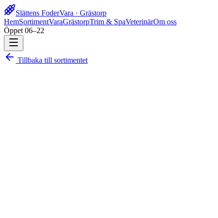
Slättens Foder
Vara · Grästorp
Hem
Sortiment
Vara
Grästorp
Trim & Spa
Veterinär
Om oss
Öppet 06–22
Tillbaka till sortimentet