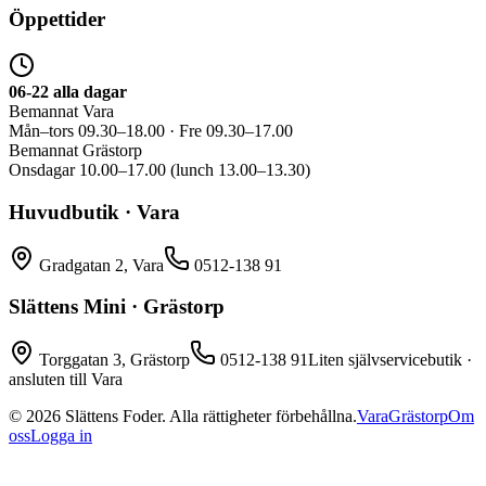
Öppettider
06-22 alla dagar
Bemannat Vara
Mån–tors 09.30–18.00 · Fre 09.30–17.00
Bemannat Grästorp
Onsdagar 10.00–17.00 (lunch 13.00–13.30)
Huvudbutik · Vara
Gradgatan 2, Vara
0512-138 91
Slättens Mini · Grästorp
Torggatan 3, Grästorp
0512-138 91
Liten självservicebutik ·
ansluten till Vara
©
2026
Slättens Foder. Alla rättigheter förbehållna.
Vara
Grästorp
Om
oss
Logga in