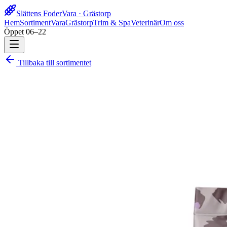
Slättens Foder
Vara · Grästorp
Hem
Sortiment
Vara
Grästorp
Trim & Spa
Veterinär
Om oss
Öppet 06–22
Tillbaka till sortimentet