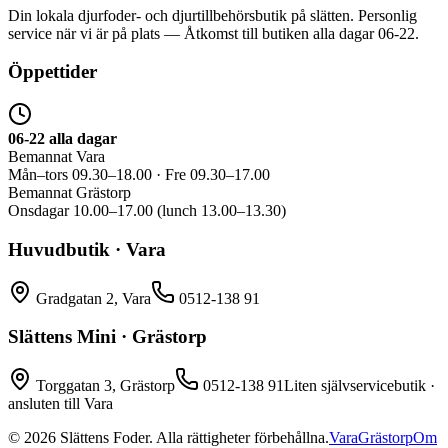
Din lokala djurfoder- och djurtillbehörsbutik på slätten. Personlig
service när vi är på plats — Åtkomst till butiken alla dagar 06-22.
Öppettider
06-22 alla dagar
Bemannat Vara
Mån–tors 09.30–18.00 · Fre 09.30–17.00
Bemannat Grästorp
Onsdagar 10.00–17.00 (lunch 13.00–13.30)
Huvudbutik · Vara
Gradgatan 2, Vara
0512-138 91
Slättens Mini · Grästorp
Torggatan 3, Grästorp
0512-138 91
Liten självservicebutik ·
ansluten till Vara
©
2026
Slättens Foder. Alla rättigheter förbehållna.
Vara
Grästorp
Om