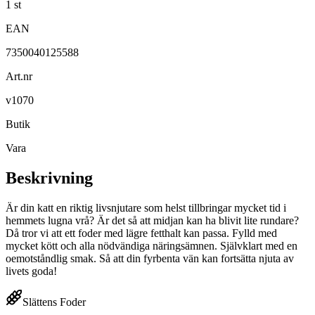
1 st
EAN
7350040125588
Art.nr
v1070
Butik
Vara
Beskrivning
Är din katt en riktig livsnjutare som helst tillbringar mycket tid i
hemmets lugna vrå? Är det så att midjan kan ha blivit lite rundare?
Då tror vi att ett foder med lägre fetthalt kan passa. Fylld med
mycket kött och alla nödvändiga näringsämnen. Självklart med en
oemotståndlig smak. Så att din fyrbenta vän kan fortsätta njuta av
livets goda!
Slättens Foder