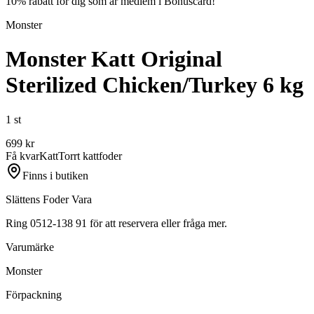
10% rabatt för dig som är medlem i Bonuscard!
Monster
Monster Katt Original
Sterilized Chicken/Turkey 6 kg
1 st
699
kr
Få kvar
Katt
Torrt kattfoder
Finns i butiken
Slättens Foder Vara
Ring 0512-138 91 för att reservera eller fråga mer.
Varumärke
Monster
Förpackning