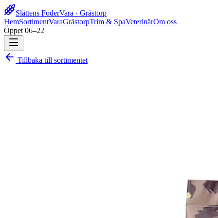
Slättens Foder
Vara · Grästorp
Hem
Sortiment
Vara
Grästorp
Trim & Spa
Veterinär
Om oss
Öppet 06–22
Tillbaka till sortimentet