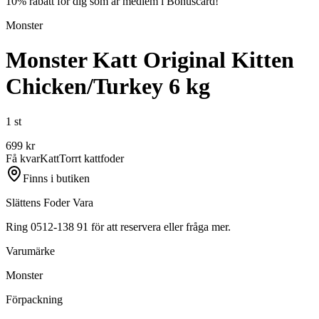
10% rabatt för dig som är medlem i Bonuscard!
Monster
Monster Katt Original Kitten
Chicken/Turkey 6 kg
1 st
699
kr
Få kvar
Katt
Torrt kattfoder
Finns i butiken
Slättens Foder Vara
Ring 0512-138 91 för att reservera eller fråga mer.
Varumärke
Monster
Förpackning