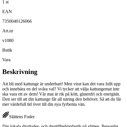
1 st
EAN
7350040126066
Art.nr
v1080
Butik
Vara
Beskrivning
Att bli med kattunge är underbart! Men visst kan det vara fullt upp
och innebära en del svåra val? Vi tycker att välja kattungemat inte
ska vara ett av dem! Vår mat är rik på kött, glutenfri och energität.
Den ser till att din kattunge får all näring den behöver. Så att du får
mer värdefull tid över till din nya fyrbenta vän.
Slättens Foder
Din lokala djurfoder- och djurtillbehörsbutik på slätten. Personlig