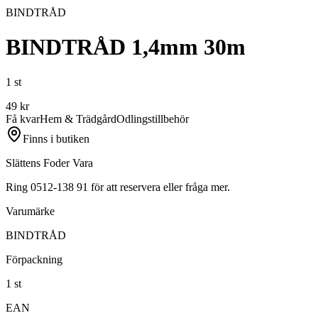
BINDTRÅD
BINDTRÅD 1,4mm 30m
1 st
49
kr
Få kvar
Hem & Trädgård
Odlingstillbehör
Finns i butiken
Slättens Foder Vara
Ring 0512-138 91 för att reservera eller fråga mer.
Varumärke
BINDTRÅD
Förpackning
1 st
EAN