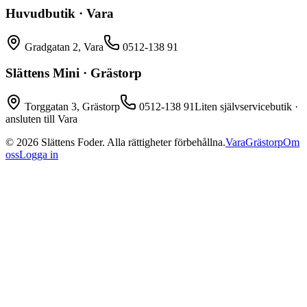
Huvudbutik · Vara
Gradgatan 2, Vara
0512-138 91
Slättens Mini · Grästorp
Torggatan 3, Grästorp
0512-138 91
Liten självservicebutik ·
ansluten till Vara
©
2026
Slättens Foder. Alla rättigheter förbehållna.
Vara
Grästorp
Om
oss
Logga in