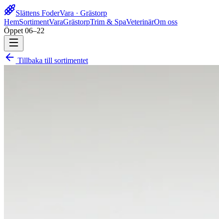
Slättens Foder
Vara · Grästorp
Hem
Sortiment
Vara
Grästorp
Trim & Spa
Veterinär
Om oss
Öppet 06–22
Tillbaka till sortimentet