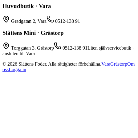
Huvudbutik · Vara
Gradgatan 2, Vara
0512-138 91
Slättens Mini · Grästorp
Torggatan 3, Grästorp
0512-138 91
Liten självservicebutik ·
ansluten till Vara
©
2026
Slättens Foder. Alla rättigheter förbehållna.
Vara
Grästorp
Om
oss
Logga in