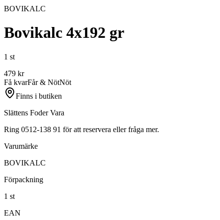
BOVIKALC
Bovikalc 4x192 gr
1 st
479
kr
Få kvar
Får & Nöt
Nöt
Finns i butiken
Slättens Foder Vara
Ring 0512-138 91 för att reservera eller fråga mer.
Varumärke
BOVIKALC
Förpackning
1 st
EAN