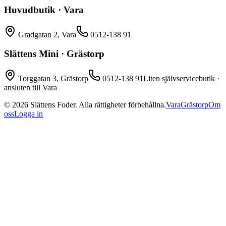
Huvudbutik · Vara
Gradgatan 2, Vara
0512-138 91
Slättens Mini · Grästorp
Torggatan 3, Grästorp
0512-138 91
Liten självservicebutik ·
ansluten till Vara
©
2026
Slättens Foder. Alla rättigheter förbehållna.
Vara
Grästorp
Om
oss
Logga in