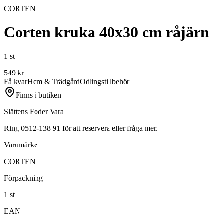
CORTEN
Corten kruka 40x30 cm råjärn
1 st
549
kr
Få kvar
Hem & Trädgård
Odlingstillbehör
Finns i butiken
Slättens Foder Vara
Ring 0512-138 91 för att reservera eller fråga mer.
Varumärke
CORTEN
Förpackning
1 st
EAN