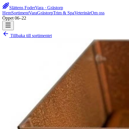
Slättens Foder
Vara · Grästorp
Hem
Sortiment
Vara
Grästorp
Trim & Spa
Veterinär
Om oss
Öppet 06–22
Tillbaka till sortimentet