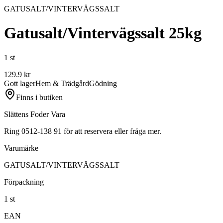
GATUSALT/VINTERVÄGSSALT
Gatusalt/Vintervägssalt 25kg
1 st
129.9
kr
Gott lager
Hem & Trädgård
Gödning
Finns i butiken
Slättens Foder Vara
Ring 0512-138 91 för att reservera eller fråga mer.
Varumärke
GATUSALT/VINTERVÄGSSALT
Förpackning
1 st
EAN