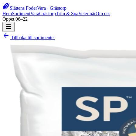
Slättens Foder
Vara · Grästorp
Hem
Sortiment
Vara
Grästorp
Trim & Spa
Veterinär
Om oss
Öppet 06–22
Tillbaka till sortimentet