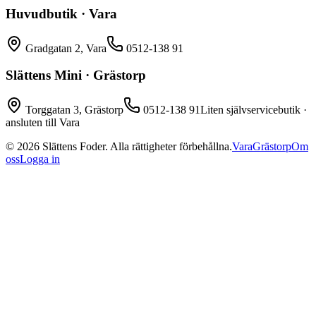
Huvudbutik · Vara
Gradgatan 2, Vara
0512-138 91
Slättens Mini · Grästorp
Torggatan 3, Grästorp
0512-138 91
Liten självservicebutik ·
ansluten till Vara
©
2026
Slättens Foder. Alla rättigheter förbehållna.
Vara
Grästorp
Om
oss
Logga in