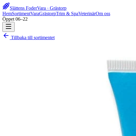
Slättens Foder
Vara · Grästorp
Hem
Sortiment
Vara
Grästorp
Trim & Spa
Veterinär
Om oss
Öppet 06–22
Tillbaka till sortimentet