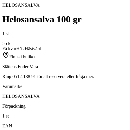
HELOSANSALVA
Helosansalva 100 gr
1 st
55
kr
Få kvar
Häst
Hästvård
Finns i butiken
Slättens Foder Vara
Ring 0512-138 91 för att reservera eller fråga mer.
Varumärke
HELOSANSALVA
Förpackning
1 st
EAN