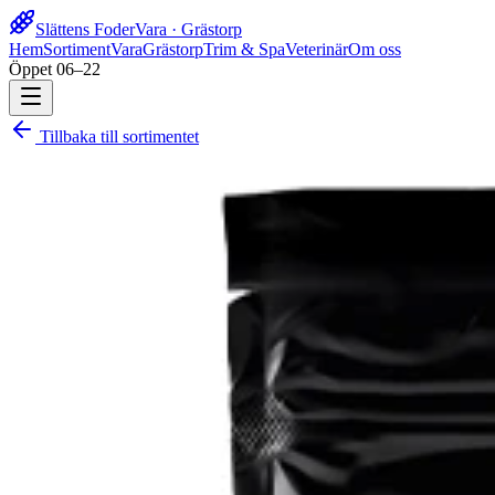
Slättens Foder
Vara · Grästorp
Hem
Sortiment
Vara
Grästorp
Trim & Spa
Veterinär
Om oss
Öppet 06–22
Tillbaka till sortimentet