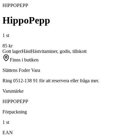
HIPPOPEPP
HippoPepp
1 st
85
kr
Gott lager
Häst
Hästvitaminer, godis, tillskott
Finns i butiken
Slättens Foder Vara
Ring 0512-138 91 för att reservera eller fråga mer.
Varumärke
HIPPOPEPP
Förpackning
1 st
EAN