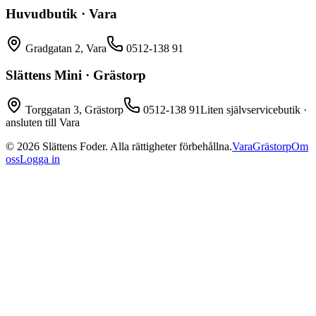
Huvudbutik · Vara
Gradgatan 2, Vara
0512-138 91
Slättens Mini · Grästorp
Torggatan 3, Grästorp
0512-138 91
Liten självservicebutik ·
ansluten till Vara
©
2026
Slättens Foder. Alla rättigheter förbehållna.
Vara
Grästorp
Om
oss
Logga in