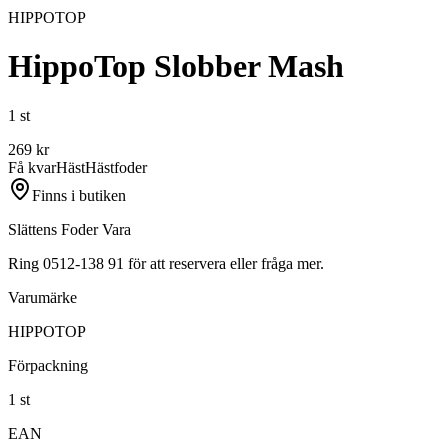
HIPPOTOP
HippoTop Slobber Mash
1 st
269
kr
Få kvar
Häst
Hästfoder
Finns i butiken
Slättens Foder Vara
Ring 0512-138 91 för att reservera eller fråga mer.
Varumärke
HIPPOTOP
Förpackning
1 st
EAN