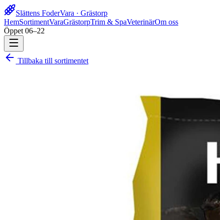
Slättens Foder
Vara · Grästorp
Hem
Sortiment
Vara
Grästorp
Trim & Spa
Veterinär
Om oss
Öppet 06–22
Tillbaka till sortimentet