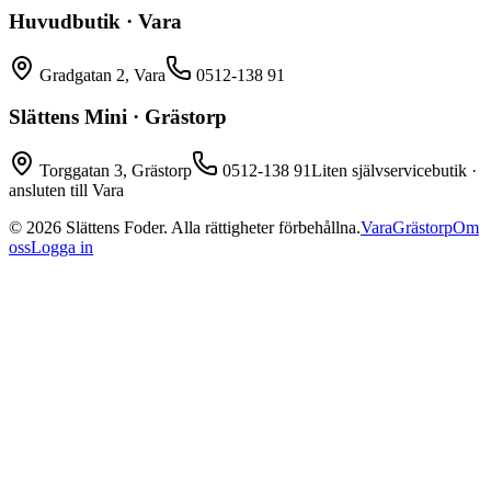
Huvudbutik · Vara
Gradgatan 2, Vara
0512-138 91
Slättens Mini · Grästorp
Torggatan 3, Grästorp
0512-138 91
Liten självservicebutik ·
ansluten till Vara
©
2026
Slättens Foder. Alla rättigheter förbehållna.
Vara
Grästorp
Om
oss
Logga in