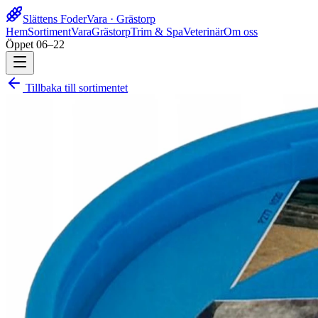
Slättens Foder
Vara · Grästorp
Hem
Sortiment
Vara
Grästorp
Trim & Spa
Veterinär
Om oss
Öppet 06–22
Tillbaka till sortimentet