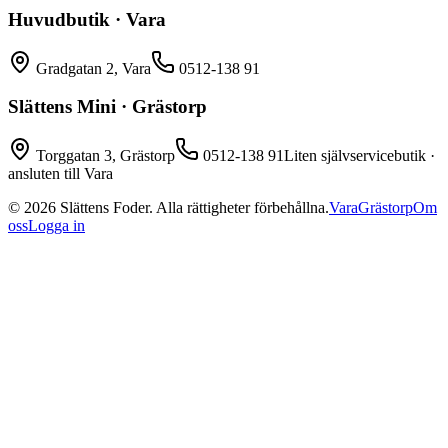
Huvudbutik · Vara
Gradgatan 2, Vara
0512-138 91
Slättens Mini · Grästorp
Torggatan 3, Grästorp
0512-138 91
Liten självservicebutik ·
ansluten till Vara
©
2026
Slättens Foder. Alla rättigheter förbehållna.
Vara
Grästorp
Om
oss
Logga in