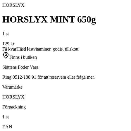
HORSLYX
HORSLYX MINT 650g
1 st
129
kr
Få kvar
Häst
Hästvitaminer, godis, tillskott
Finns i butiken
Slättens Foder Vara
Ring 0512-138 91 för att reservera eller fråga mer.
Varumärke
HORSLYX
Förpackning
1 st
EAN