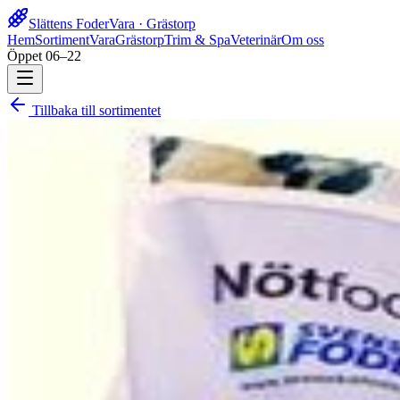
Slättens Foder
Vara · Grästorp
Hem
Sortiment
Vara
Grästorp
Trim & Spa
Veterinär
Om oss
Öppet 06–22
Tillbaka till sortimentet