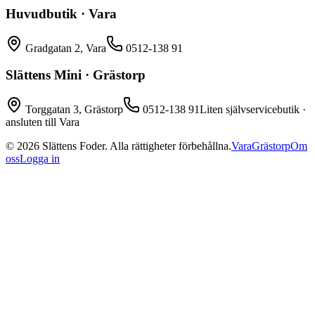
Huvudbutik · Vara
Gradgatan 2, Vara
0512-138 91
Slättens Mini · Grästorp
Torggatan 3, Grästorp
0512-138 91
Liten självservicebutik ·
ansluten till Vara
©
2026
Slättens Foder. Alla rättigheter förbehållna.
Vara
Grästorp
Om
oss
Logga in