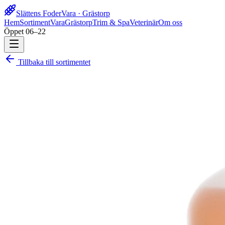
Slättens Foder
Vara · Grästorp
Hem
Sortiment
Vara
Grästorp
Trim & Spa
Veterinär
Om oss
Öppet 06–22
Tillbaka till sortimentet