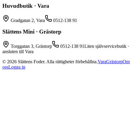
Huvudbutik · Vara
Gradgatan 2, Vara
0512-138 91
Slättens Mini · Grästorp
Torggatan 3, Grästorp
0512-138 91
Liten självservicebutik ·
ansluten till Vara
©
2026
Slättens Foder. Alla rättigheter förbehållna.
Vara
Grästorp
Om
oss
Logga in