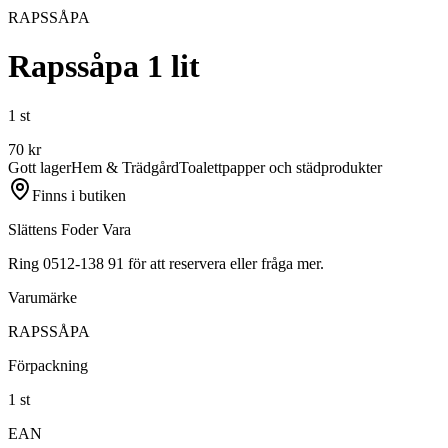
RAPSSÅPA
Rapssåpa 1 lit
1 st
70
kr
Gott lager
Hem & Trädgård
Toalettpapper och städprodukter
Finns i butiken
Slättens Foder Vara
Ring 0512-138 91 för att reservera eller fråga mer.
Varumärke
RAPSSÅPA
Förpackning
1 st
EAN