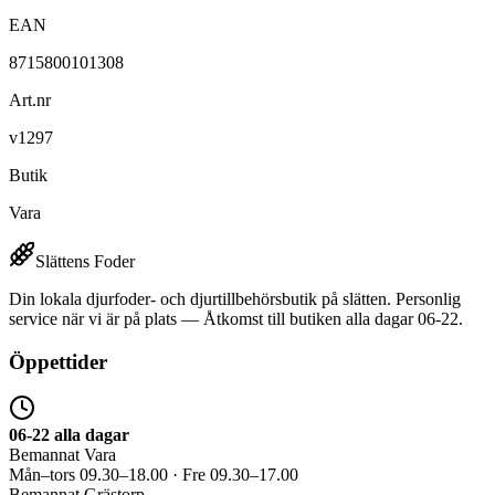
EAN
8715800101308
Art.nr
v1297
Butik
Vara
Slättens Foder
Din lokala djurfoder- och djurtillbehörsbutik på slätten. Personlig
service när vi är på plats — Åtkomst till butiken alla dagar 06-22.
Öppettider
06-22 alla dagar
Bemannat Vara
Mån–tors 09.30–18.00 · Fre 09.30–17.00
Bemannat Grästorp