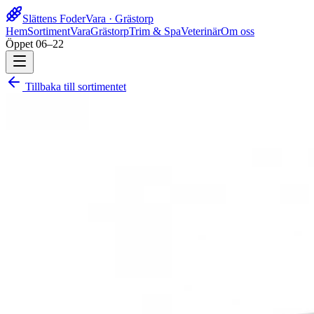
Slättens Foder
Vara · Grästorp
Hem
Sortiment
Vara
Grästorp
Trim & Spa
Veterinär
Om oss
Öppet 06–22
Tillbaka till sortimentet