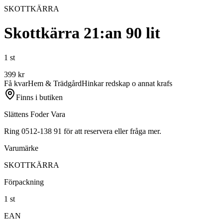
SKOTTKÄRRA
Skottkärra 21:an 90 lit
1 st
399
kr
Få kvar
Hem & Trädgård
Hinkar redskap o annat krafs
Finns i butiken
Slättens Foder Vara
Ring 0512-138 91 för att reservera eller fråga mer.
Varumärke
SKOTTKÄRRA
Förpackning
1 st
EAN