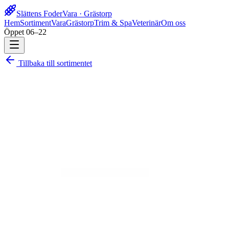
Slättens Foder
Vara · Grästorp
Hem
Sortiment
Vara
Grästorp
Trim & Spa
Veterinär
Om oss
Öppet 06–22
Tillbaka till sortimentet