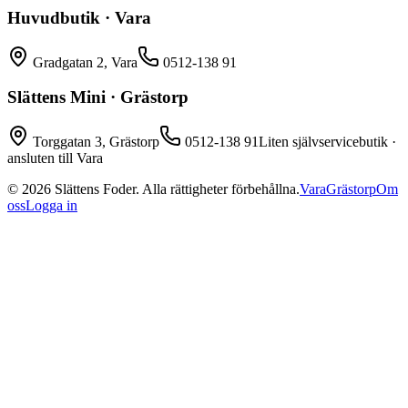
Huvudbutik · Vara
Gradgatan 2, Vara
0512-138 91
Slättens Mini · Grästorp
Torggatan 3, Grästorp
0512-138 91
Liten självservicebutik ·
ansluten till Vara
©
2026
Slättens Foder. Alla rättigheter förbehållna.
Vara
Grästorp
Om
oss
Logga in