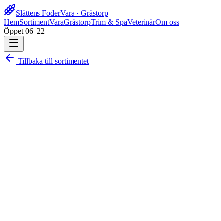
Slättens Foder
Vara · Grästorp
Hem
Sortiment
Vara
Grästorp
Trim & Spa
Veterinär
Om oss
Öppet 06–22
Tillbaka till sortimentet