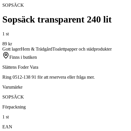
SOPSÄCK
Sopsäck transparent 240 lit
1 st
89
kr
Gott lager
Hem & Trädgård
Toalettpapper och städprodukter
Finns i butiken
Slättens Foder Vara
Ring 0512-138 91 för att reservera eller fråga mer.
Varumärke
SOPSÄCK
Förpackning
1 st
EAN