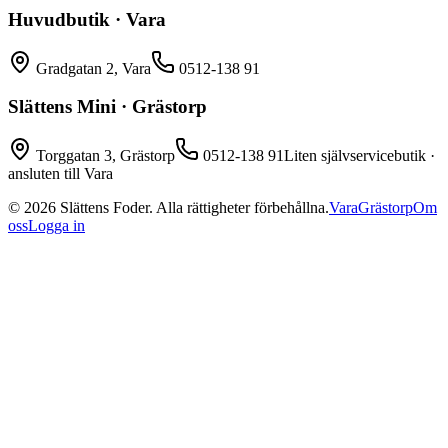
Huvudbutik · Vara
Gradgatan 2, Vara
0512-138 91
Slättens Mini · Grästorp
Torggatan 3, Grästorp
0512-138 91
Liten självservicebutik ·
ansluten till Vara
©
2026
Slättens Foder. Alla rättigheter förbehållna.
Vara
Grästorp
Om
oss
Logga in