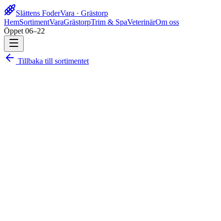
Slättens Foder
Vara · Grästorp
Hem
Sortiment
Vara
Grästorp
Trim & Spa
Veterinär
Om oss
Öppet 06–22
Tillbaka till sortimentet