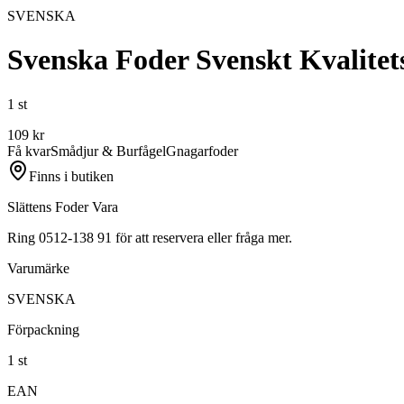
SVENSKA
Svenska Foder Svenskt Kvalitets
1 st
109
kr
Få kvar
Smådjur & Burfågel
Gnagarfoder
Finns i butiken
Slättens Foder Vara
Ring 0512-138 91 för att reservera eller fråga mer.
Varumärke
SVENSKA
Förpackning
1 st
EAN