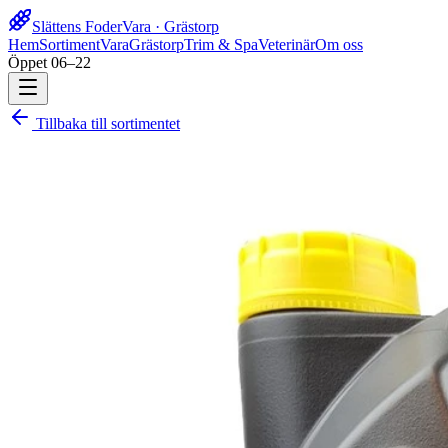
Slättens Foder
Vara · Grästorp
Hem
Sortiment
Vara
Grästorp
Trim & Spa
Veterinär
Om oss
Öppet 06–22
Tillbaka till sortimentet