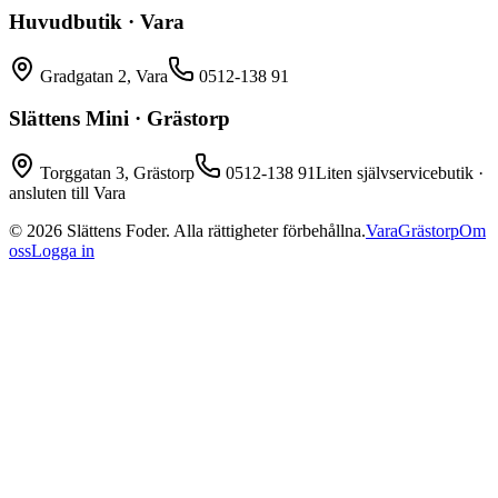
Huvudbutik · Vara
Gradgatan 2, Vara
0512-138 91
Slättens Mini · Grästorp
Torggatan 3, Grästorp
0512-138 91
Liten självservicebutik ·
ansluten till Vara
©
2026
Slättens Foder. Alla rättigheter förbehållna.
Vara
Grästorp
Om
oss
Logga in