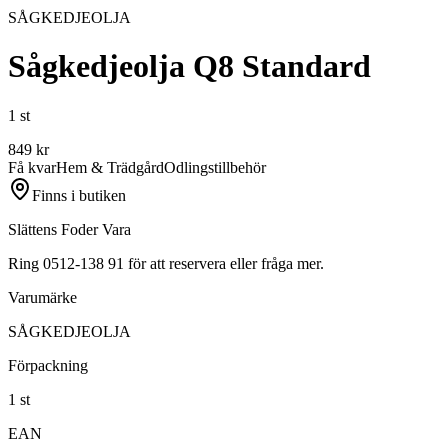
SÅGKEDJEOLJA
Sågkedjeolja Q8 Standard
1 st
849
kr
Få kvar
Hem & Trädgård
Odlingstillbehör
Finns i butiken
Slättens Foder Vara
Ring 0512-138 91 för att reservera eller fråga mer.
Varumärke
SÅGKEDJEOLJA
Förpackning
1 st
EAN