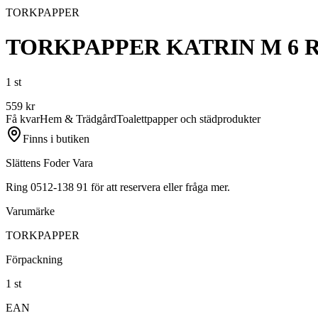
TORKPAPPER
TORKPAPPER KATRIN M 6 R
1 st
559
kr
Få kvar
Hem & Trädgård
Toalettpapper och städprodukter
Finns i butiken
Slättens Foder Vara
Ring 0512-138 91 för att reservera eller fråga mer.
Varumärke
TORKPAPPER
Förpackning
1 st
EAN