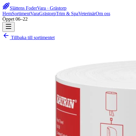
Slättens Foder
Vara · Grästorp
Hem
Sortiment
Vara
Grästorp
Trim & Spa
Veterinär
Om oss
Öppet 06–22
Tillbaka till sortimentet