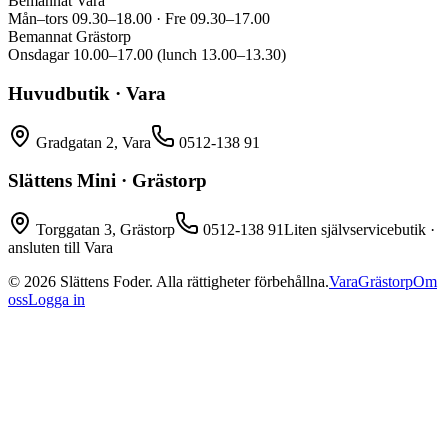
Bemannat Vara
Mån–tors 09.30–18.00 · Fre 09.30–17.00
Bemannat Grästorp
Onsdagar 10.00–17.00 (lunch 13.00–13.30)
Huvudbutik · Vara
Gradgatan 2, Vara
0512-138 91
Slättens Mini · Grästorp
Torggatan 3, Grästorp
0512-138 91
Liten självservicebutik ·
ansluten till Vara
©
2026
Slättens Foder. Alla rättigheter förbehållna.
Vara
Grästorp
Om
oss
Logga in