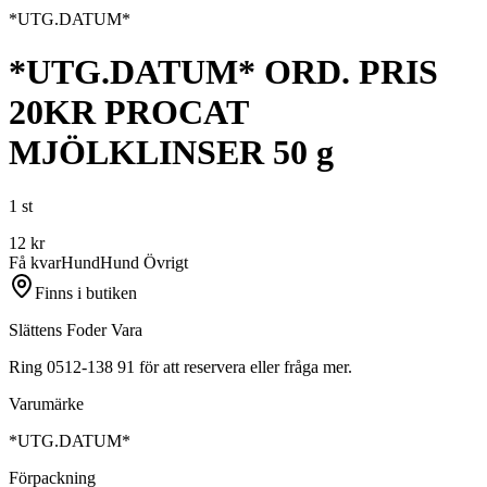
*UTG.DATUM*
*UTG.DATUM* ORD. PRIS
20KR PROCAT
MJÖLKLINSER 50 g
1 st
12
kr
Få kvar
Hund
Hund Övrigt
Finns i butiken
Slättens Foder Vara
Ring 0512-138 91 för att reservera eller fråga mer.
Varumärke
*UTG.DATUM*
Förpackning