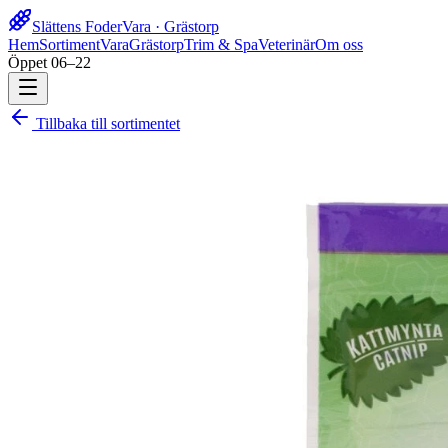
Slättens Foder
Vara · Grästorp
Hem
Sortiment
Vara
Grästorp
Trim & Spa
Veterinär
Om oss
Öppet 06–22
Tillbaka till sortimentet