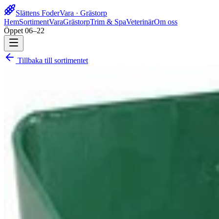
Slättens Foder
Vara · Grästorp
Hem
Sortiment
Vara
Grästorp
Trim & Spa
Veterinär
Om oss
Öppet 06–22
Tillbaka till sortimentet