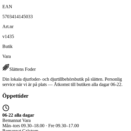
EAN
5703414145033
Art.nr
v1435
Butik
Vara
Slättens Foder
Din lokala djurfoder- och djurtillbehörsbutik på slätten. Personlig
service när vi är på plats — Åtkomst till butiken alla dagar 06-22.
Öppettider
06-22 alla dagar
Bemannat Vara
Mån–tors 09.30–18.00 · Fre 09.30–17.00
Bemannat Grästorp