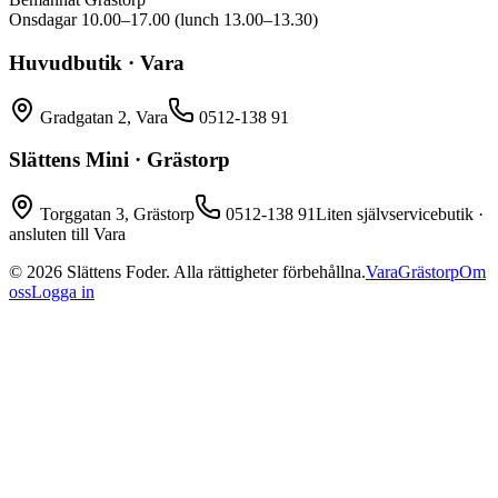
Onsdagar 10.00–17.00 (lunch 13.00–13.30)
Huvudbutik · Vara
Gradgatan 2, Vara
0512-138 91
Slättens Mini · Grästorp
Torggatan 3, Grästorp
0512-138 91
Liten självservicebutik ·
ansluten till Vara
©
2026
Slättens Foder. Alla rättigheter förbehållna.
Vara
Grästorp
Om
oss
Logga in