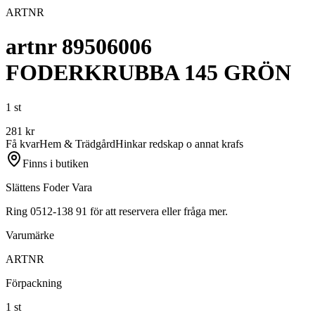
ARTNR
artnr 89506006
FODERKRUBBA 145 GRÖN
1 st
281
kr
Få kvar
Hem & Trädgård
Hinkar redskap o annat krafs
Finns i butiken
Slättens Foder Vara
Ring 0512-138 91 för att reservera eller fråga mer.
Varumärke
ARTNR
Förpackning
1 st