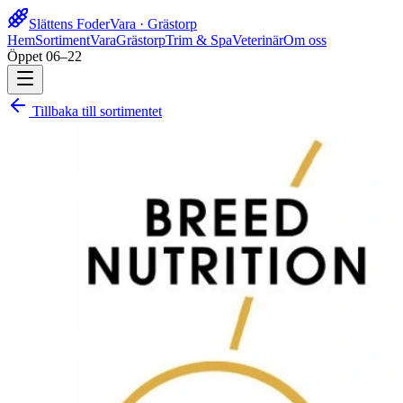
Slättens Foder
Vara · Grästorp
Hem
Sortiment
Vara
Grästorp
Trim & Spa
Veterinär
Om oss
Öppet 06–22
Tillbaka till sortimentet