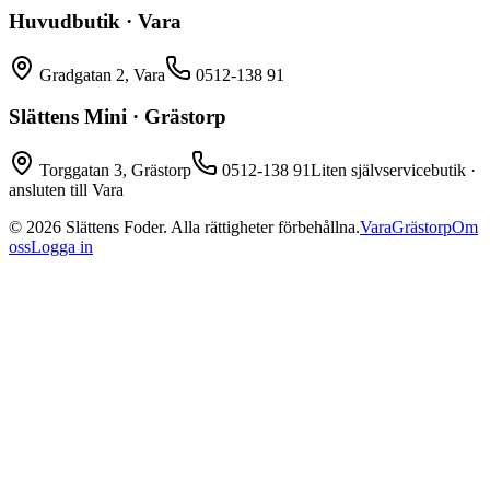
Huvudbutik · Vara
Gradgatan 2, Vara
0512-138 91
Slättens Mini · Grästorp
Torggatan 3, Grästorp
0512-138 91
Liten självservicebutik ·
ansluten till Vara
©
2026
Slättens Foder. Alla rättigheter förbehållna.
Vara
Grästorp
Om
oss
Logga in