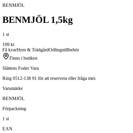
BENMJÖL
BENMJÖL 1,5kg
1 st
109
kr
Få kvar
Hem & Trädgård
Odlingstillbehör
Finns i butiken
Slättens Foder Vara
Ring 0512-138 91 för att reservera eller fråga mer.
Varumärke
BENMJÖL
Förpackning
1 st
EAN