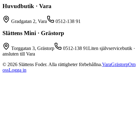
Huvudbutik · Vara
Gradgatan 2, Vara
0512-138 91
Slättens Mini · Grästorp
Torggatan 3, Grästorp
0512-138 91
Liten självservicebutik ·
ansluten till Vara
©
2026
Slättens Foder. Alla rättigheter förbehållna.
Vara
Grästorp
Om
oss
Logga in