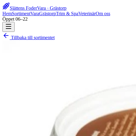
Slättens Foder
Vara · Grästorp
Hem
Sortiment
Vara
Grästorp
Trim & Spa
Veterinär
Om oss
Öppet 06–22
Tillbaka till sortimentet