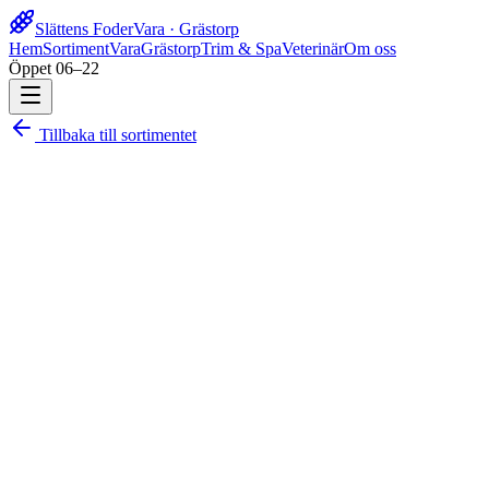
Slättens Foder
Vara · Grästorp
Hem
Sortiment
Vara
Grästorp
Trim & Spa
Veterinär
Om oss
Öppet 06–22
Tillbaka till sortimentet