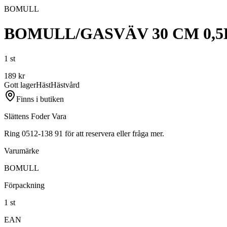
BOMULL
BOMULL/GASVÄV 30 CM 0,
1 st
189
kr
Gott lager
Häst
Hästvård
Finns i butiken
Slättens Foder Vara
Ring 0512-138 91 för att reservera eller fråga mer.
Varumärke
BOMULL
Förpackning
1 st
EAN