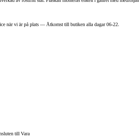
erkad av rostfritt stål. Flaskan monteras enkelt i gallret med medföljan
ice när vi är på plats — Åtkomst till butiken alla dagar 06-22.
nsluten till Vara