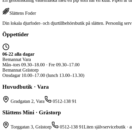
En genomskinlig vattenflaska med en pip som har en kula. Pipen är tillv
Slättens Foder
Din lokala djurfoder- och djurtillbehörsbutik på slätten. Personlig serv
Öppettider
06-22 alla dagar
Bemannat Vara
Mån–tors 09.30–18.00 · Fre 09.30–17.00
Bemannat Grästorp
Onsdagar 10.00–17.00 (lunch 13.00–13.30)
Huvudbutik · Vara
Gradgatan 2, Vara
0512-138 91
Slättens Mini · Grästorp
Torggatan 3, Grästorp
0512-138 91
Liten självservicebutik · a