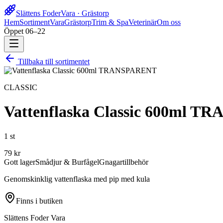
Slättens Foder
Vara · Grästorp
Hem
Sortiment
Vara
Grästorp
Trim & Spa
Veterinär
Om oss
Öppet 06–22
Tillbaka till sortimentet
CLASSIC
Vattenflaska Classic 600ml 
1 st
79
kr
Gott lager
Smådjur & Burfågel
Gnagartillbehör
Genomskinklig vattenflaska med pip med kula
Finns i butiken
Slättens Foder Vara