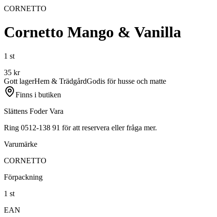
CORNETTO
Cornetto Mango & Vanilla
1 st
35
kr
Gott lager
Hem & Trädgård
Godis för husse och matte
Finns i butiken
Slättens Foder Vara
Ring 0512-138 91 för att reservera eller fråga mer.
Varumärke
CORNETTO
Förpackning
1 st
EAN