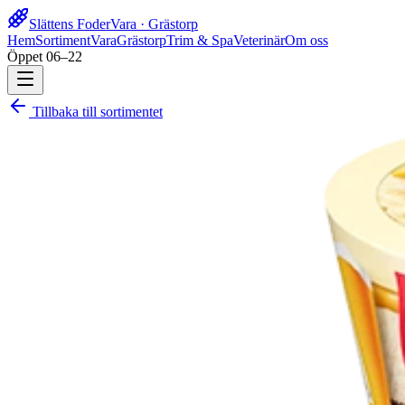
Slättens Foder
Vara · Grästorp
Hem
Sortiment
Vara
Grästorp
Trim & Spa
Veterinär
Om oss
Öppet 06–22
Tillbaka till sortimentet