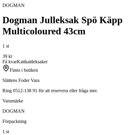
DOGMAN
Dogman Julleksak Spö Käpp
Multicoloured 43cm
1 st
39
kr
Få kvar
Katt
kattleksaker
Finns i butiken
Slättens Foder Vara
Ring 0512-138 91 för att reservera eller fråga mer.
Varumärke
DOGMAN
Förpackning
1 st