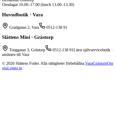
Onsdagar 10.00–17.00 (lunch 13.00–13.30)
Huvudbutik · Vara
Gradgatan 2, Vara
0512-138 91
Slättens Mini · Grästorp
Torggatan 3, Grästorp
0512-138 91
Liten självservicebutik ·
ansluten till Vara
©
2026
Slättens Foder. Alla rättigheter förbehållna.
Vara
Grästorp
Om
oss
Logga in