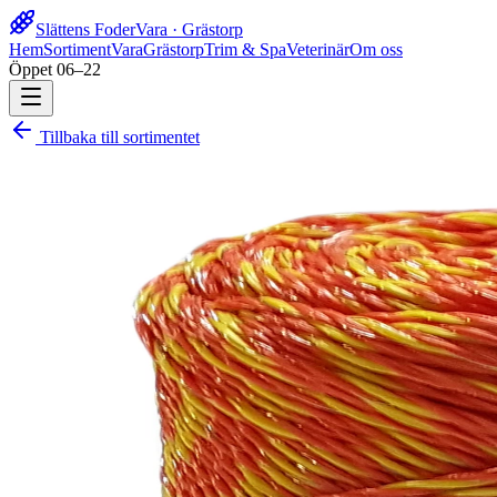
Slättens Foder
Vara · Grästorp
Hem
Sortiment
Vara
Grästorp
Trim & Spa
Veterinär
Om oss
Öppet 06–22
Tillbaka till sortimentet