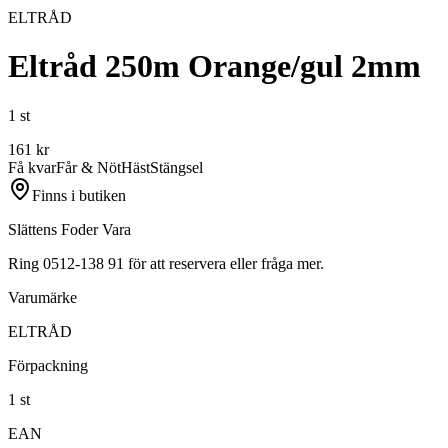
ELTRÅD
Eltråd 250m Orange/gul 2mm
1 st
161
kr
Få kvar
Får & Nöt
Häst
Stängsel
Finns i butiken
Slättens Foder Vara
Ring 0512-138 91 för att reservera eller fråga mer.
Varumärke
ELTRÅD
Förpackning
1 st
EAN