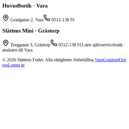
Huvudbutik · Vara
Gradgatan 2, Vara
0512-138 91
Slättens Mini · Grästorp
Torggatan 3, Grästorp
0512-138 91
Liten självservicebutik ·
ansluten till Vara
©
2026
Slättens Foder. Alla rättigheter förbehållna.
Vara
Grästorp
Om
oss
Logga in