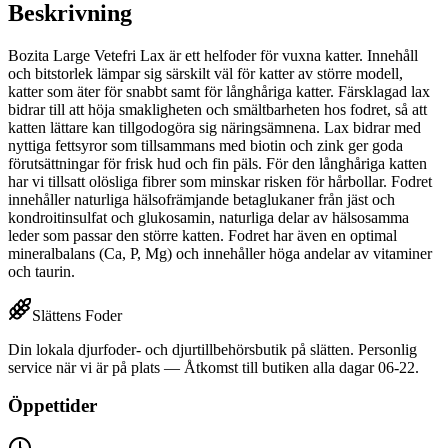
Beskrivning
Bozita Large Vetefri Lax är ett helfoder för vuxna katter. Innehåll
och bitstorlek lämpar sig särskilt väl för katter av större modell,
katter som äter för snabbt samt för långhåriga katter. Färsklagad lax
bidrar till att höja smakligheten och smältbarheten hos fodret, så att
katten lättare kan tillgodogöra sig näringsämnena. Lax bidrar med
nyttiga fettsyror som tillsammans med biotin och zink ger goda
förutsättningar för frisk hud och fin päls. För den långhåriga katten
har vi tillsatt olösliga fibrer som minskar risken för hårbollar. Fodret
innehåller naturliga hälsofrämjande betaglukaner från jäst och
kondroitinsulfat och glukosamin, naturliga delar av hälsosamma
leder som passar den större katten. Fodret har även en optimal
mineralbalans (Ca, P, Mg) och innehåller höga andelar av vitaminer
och taurin.
Slättens Foder
Din lokala djurfoder- och djurtillbehörsbutik på slätten. Personlig
service när vi är på plats — Åtkomst till butiken alla dagar 06-22.
Öppettider