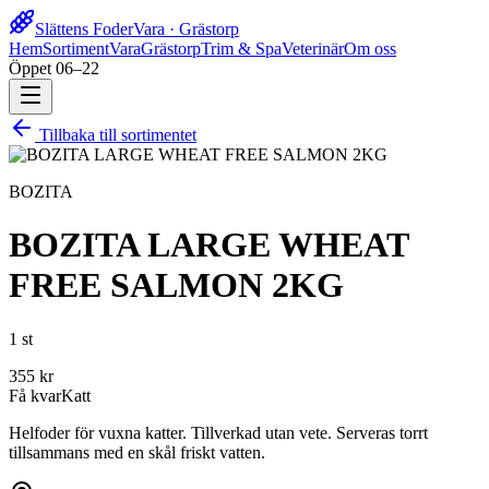
Slättens Foder
Vara · Grästorp
Hem
Sortiment
Vara
Grästorp
Trim & Spa
Veterinär
Om oss
Öppet 06–22
Tillbaka till sortimentet
BOZITA
BOZITA LARGE WHEAT
FREE SALMON 2KG
1 st
355
kr
Få kvar
Katt
Helfoder för vuxna katter. Tillverkad utan vete. Serveras torrt
tillsammans med en skål friskt vatten.