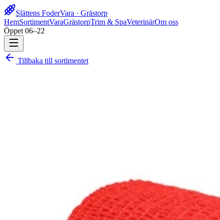
Slättens Foder
Vara · Grästorp
Hem
Sortiment
Vara
Grästorp
Trim & Spa
Veterinär
Om oss
Öppet 06–22
Tillbaka till sortimentet