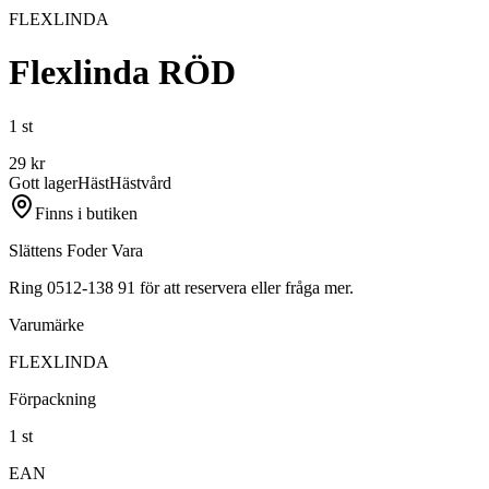
FLEXLINDA
Flexlinda RÖD
1 st
29
kr
Gott lager
Häst
Hästvård
Finns i butiken
Slättens Foder Vara
Ring 0512-138 91 för att reservera eller fråga mer.
Varumärke
FLEXLINDA
Förpackning
1 st
EAN