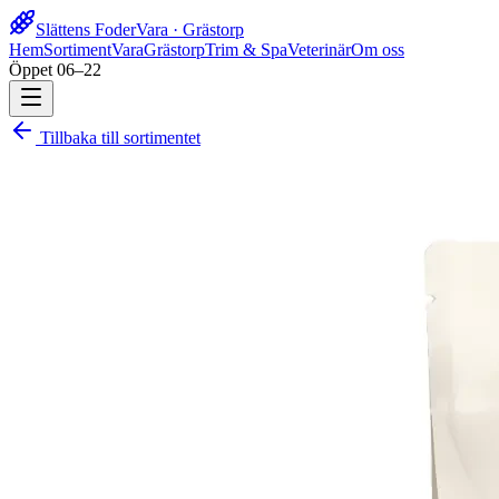
Slättens Foder
Vara · Grästorp
Hem
Sortiment
Vara
Grästorp
Trim & Spa
Veterinär
Om oss
Öppet 06–22
Tillbaka till sortimentet