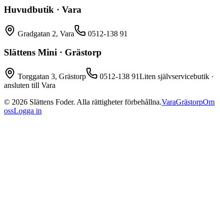
Huvudbutik · Vara
Gradgatan 2, Vara
0512-138 91
Slättens Mini · Grästorp
Torggatan 3, Grästorp
0512-138 91
Liten självservicebutik ·
ansluten till Vara
©
2026
Slättens Foder. Alla rättigheter förbehållna.
Vara
Grästorp
Om
oss
Logga in