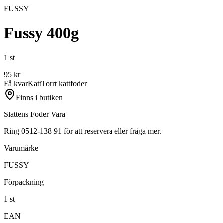
FUSSY
Fussy 400g
1 st
95
kr
Få kvar
Katt
Torrt kattfoder
Finns i butiken
Slättens Foder Vara
Ring 0512-138 91 för att reservera eller fråga mer.
Varumärke
FUSSY
Förpackning
1 st
EAN