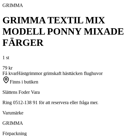
GRIMMA
GRIMMA TEXTIL MIX
MODELL PONNY MIXADE
FÄRGER
1 st
79
kr
Få kvar
Häst
grimmor grimskaft hästtäcken flughuvor
Finns i butiken
Slättens Foder Vara
Ring 0512-138 91 för att reservera eller fråga mer.
Varumärke
GRIMMA
Förpackning