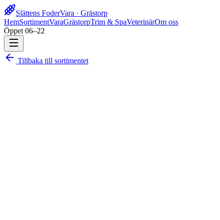
Slättens Foder
Vara · Grästorp
Hem
Sortiment
Vara
Grästorp
Trim & Spa
Veterinär
Om oss
Öppet 06–22
Tillbaka till sortimentet