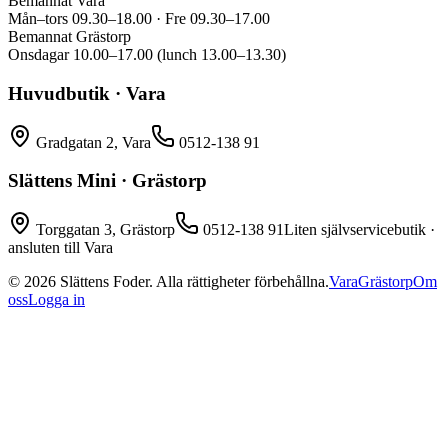
Bemannat Vara
Mån–tors 09.30–18.00 · Fre 09.30–17.00
Bemannat Grästorp
Onsdagar 10.00–17.00 (lunch 13.00–13.30)
Huvudbutik · Vara
Gradgatan 2, Vara
0512-138 91
Slättens Mini · Grästorp
Torggatan 3, Grästorp
0512-138 91
Liten självservicebutik ·
ansluten till Vara
©
2026
Slättens Foder. Alla rättigheter förbehållna.
Vara
Grästorp
Om
oss
Logga in