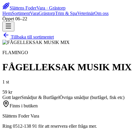
Slättens Foder
Vara · Grästorp
Hem
Sortiment
Vara
Grästorp
Trim & Spa
Veterinär
Om oss
Öppet 06–22
Tillbaka till sortimentet
FLAMINGO
FÅGELLEKSAK MUSIK MIX
1 st
59
kr
Gott lager
Smådjur & Burfågel
Övriga smådjur (burfågel, fisk etc)
Finns i butiken
Slättens Foder Vara
Ring 0512-138 91 för att reservera eller fråga mer.