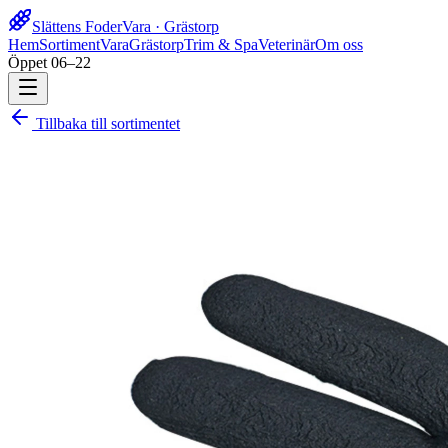
Slättens Foder
Vara · Grästorp
Hem
Sortiment
Vara
Grästorp
Trim & Spa
Veterinär
Om oss
Öppet 06–22
Tillbaka till sortimentet