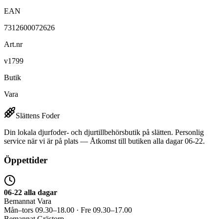
EAN
7312600072626
Art.nr
v1799
Butik
Vara
Slättens Foder
Din lokala djurfoder- och djurtillbehörsbutik på slätten. Personlig
service när vi är på plats — Åtkomst till butiken alla dagar 06-22.
Öppettider
06-22 alla dagar
Bemannat Vara
Mån–tors 09.30–18.00 · Fre 09.30–17.00
Bemannat Grästorp