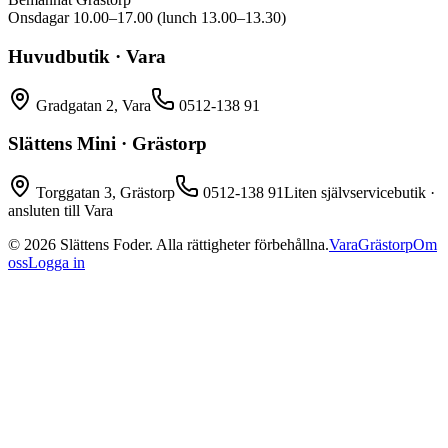
Onsdagar 10.00–17.00 (lunch 13.00–13.30)
Huvudbutik · Vara
Gradgatan 2, Vara
0512-138 91
Slättens Mini · Grästorp
Torggatan 3, Grästorp
0512-138 91
Liten självservicebutik ·
ansluten till Vara
©
2026
Slättens Foder. Alla rättigheter förbehållna.
Vara
Grästorp
Om
oss
Logga in