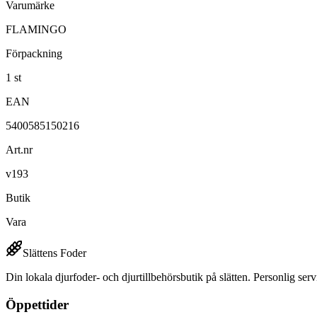
Varumärke
FLAMINGO
Förpackning
1 st
EAN
5400585150216
Art.nr
v193
Butik
Vara
Slättens Foder
Din lokala djurfoder- och djurtillbehörsbutik på slätten. Personlig serv
Öppettider