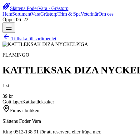
Slättens Foder
Vara · Grästorp
Hem
Sortiment
Vara
Grästorp
Trim & Spa
Veterinär
Om oss
Öppet 06–22
Tillbaka till sortimentet
FLAMINGO
KATTLEKSAK DIZA NYCKE
1 st
39
kr
Gott lager
Katt
kattleksaker
Finns i butiken
Slättens Foder Vara
Ring 0512-138 91 för att reservera eller fråga mer.