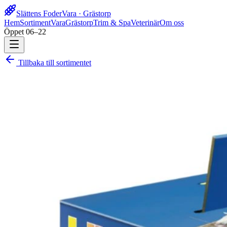
Slättens Foder
Vara · Grästorp
Hem
Sortiment
Vara
Grästorp
Trim & Spa
Veterinär
Om oss
Öppet 06–22
Tillbaka till sortimentet