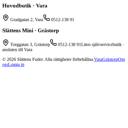
Huvudbutik · Vara
Gradgatan 2, Vara
0512-138 91
Slättens Mini · Grästorp
Torggatan 3, Grästorp
0512-138 91
Liten självservicebutik ·
ansluten till Vara
©
2026
Slättens Foder. Alla rättigheter förbehållna.
Vara
Grästorp
Om
oss
Logga in