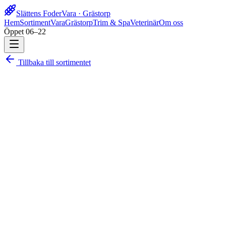
Slättens Foder
Vara · Grästorp
Hem
Sortiment
Vara
Grästorp
Trim & Spa
Veterinär
Om oss
Öppet 06–22
Tillbaka till sortimentet