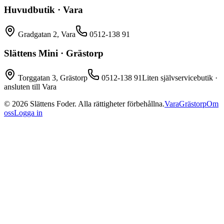
Huvudbutik · Vara
Gradgatan 2, Vara
0512-138 91
Slättens Mini · Grästorp
Torggatan 3, Grästorp
0512-138 91
Liten självservicebutik ·
ansluten till Vara
©
2026
Slättens Foder. Alla rättigheter förbehållna.
Vara
Grästorp
Om
oss
Logga in