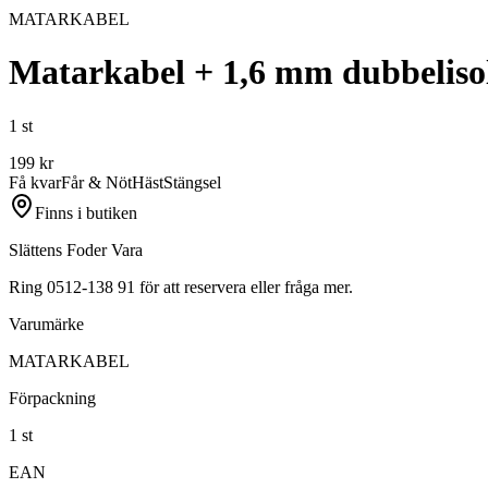
MATARKABEL
Matarkabel + 1,6 mm dubbeliso
1 st
199
kr
Få kvar
Får & Nöt
Häst
Stängsel
Finns i butiken
Slättens Foder Vara
Ring 0512-138 91 för att reservera eller fråga mer.
Varumärke
MATARKABEL
Förpackning
1 st
EAN