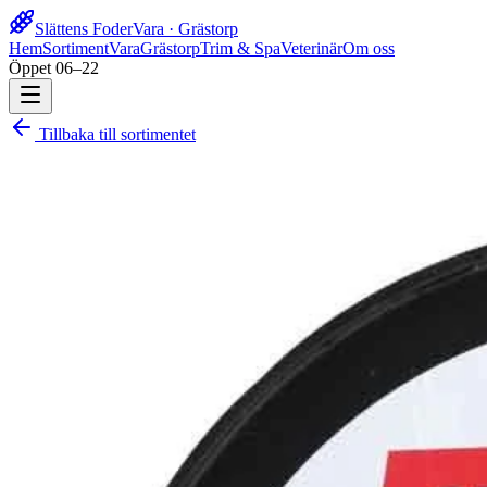
Slättens Foder
Vara · Grästorp
Hem
Sortiment
Vara
Grästorp
Trim & Spa
Veterinär
Om oss
Öppet 06–22
Tillbaka till sortimentet