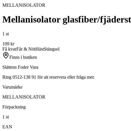
MELLANISOLATOR
Mellanisolator glasfiber/fjäderst
1 st
109
kr
Få kvar
Får & Nöt
Häst
Stängsel
Finns i butiken
Slättens Foder Vara
Ring 0512-138 91 för att reservera eller fråga mer.
Varumärke
MELLANISOLATOR
Förpackning
1 st
EAN