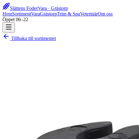
Slättens Foder
Vara · Grästorp
Hem
Sortiment
Vara
Grästorp
Trim & Spa
Veterinär
Om oss
Öppet 06–22
Tillbaka till sortimentet