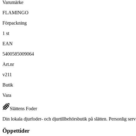
Varumärke
FLAMINGO
Förpackning
1 st
EAN
5400585009064
Art.nr
v211
Butik
Vara
Slättens Foder
Din lokala djurfoder- och djurtillbehörsbutik på slätten. Personlig serv
Öppettider