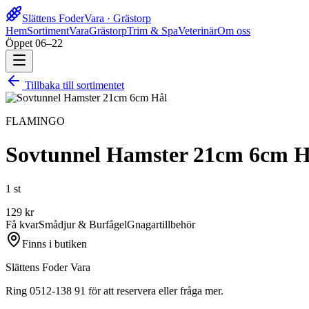
Slättens Foder
Vara · Grästorp
Hem
Sortiment
Vara
Grästorp
Trim & Spa
Veterinär
Om oss
Öppet 06–22
Tillbaka till sortimentet
FLAMINGO
Sovtunnel Hamster 21cm 6cm H
1 st
129
kr
Få kvar
Smådjur & Burfågel
Gnagartillbehör
Finns i butiken
Slättens Foder Vara
Ring 0512-138 91 för att reservera eller fråga mer.