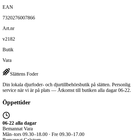
EAN
7320276007866
Art.nr
v2182
Butik
Vara
Slättens Foder
Din lokala djurfoder- och djurtillbehörsbutik på slätten. Personlig
service när vi är på plats — Åtkomst till butiken alla dagar 06-22.
Öppettider
06-22 alla dagar
Bemannat Vara
Mån–tors 09.30–18.00 · Fre 09.30–17.00
Bemannat Grästorp