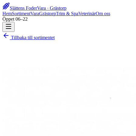
Slättens Foder
Vara · Grästorp
Hem
Sortiment
Vara
Grästorp
Trim & Spa
Veterinär
Om oss
Öppet 06–22
Tillbaka till sortimentet