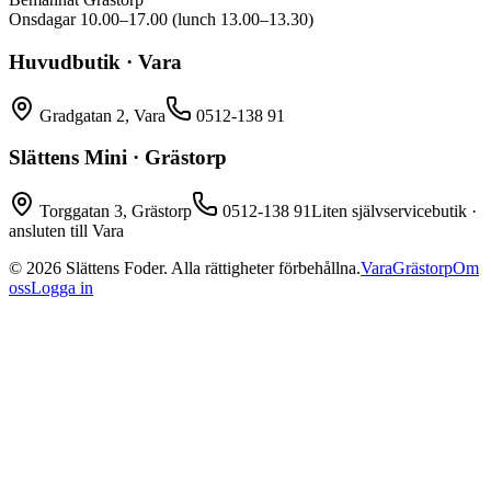
Onsdagar 10.00–17.00 (lunch 13.00–13.30)
Huvudbutik · Vara
Gradgatan 2, Vara
0512-138 91
Slättens Mini · Grästorp
Torggatan 3, Grästorp
0512-138 91
Liten självservicebutik ·
ansluten till Vara
©
2026
Slättens Foder. Alla rättigheter förbehållna.
Vara
Grästorp
Om
oss
Logga in