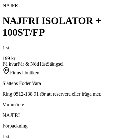
NAJFRI
NAJFRI ISOLATOR +
100ST/FP
1 st
199
kr
Få kvar
Får & Nöt
Häst
Stängsel
Finns i butiken
Slättens Foder Vara
Ring 0512-138 91 för att reservera eller fråga mer.
Varumärke
NAJFRI
Förpackning
1 st