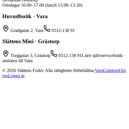
Onsdagar 10.00–17.00 (lunch 13.00–13.30)
Huvudbutik · Vara
Gradgatan 2, Vara
0512-138 91
Slättens Mini · Grästorp
Torggatan 3, Grästorp
0512-138 91
Liten självservicebutik ·
ansluten till Vara
©
2026
Slättens Foder. Alla rättigheter förbehållna.
Vara
Grästorp
Om
oss
Logga in