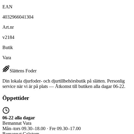
EAN
4032966041304
Art.nr
v2184
Butik
Vara
Slättens Foder
Din lokala djurfoder- och djurtillbehörsbutik på slätten. Personlig
service när vi är på plats — Åtkomst till butiken alla dagar 06-22.
Öppettider
06-22 alla dagar
Bemannat Vara
Mån–tors 09.30–18.00 · Fre 09.30–17.00
Bemannat Grästorp