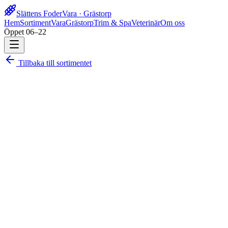
Slättens Foder
Vara · Grästorp
Hem
Sortiment
Vara
Grästorp
Trim & Spa
Veterinär
Om oss
Öppet 06–22
Tillbaka till sortimentet