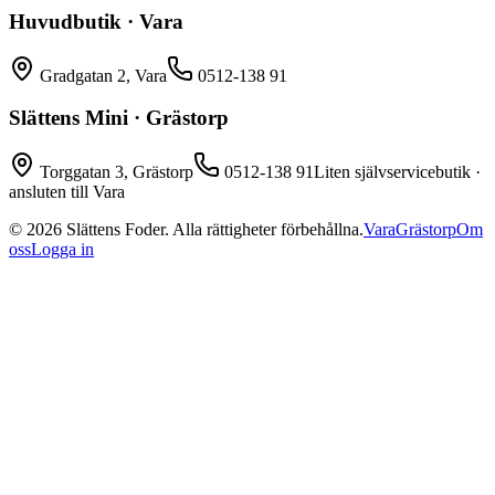
Huvudbutik · Vara
Gradgatan 2, Vara
0512-138 91
Slättens Mini · Grästorp
Torggatan 3, Grästorp
0512-138 91
Liten självservicebutik ·
ansluten till Vara
©
2026
Slättens Foder. Alla rättigheter förbehållna.
Vara
Grästorp
Om
oss
Logga in