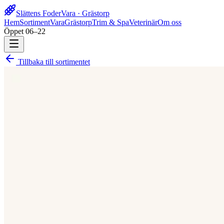
Slättens Foder
Vara · Grästorp
Hem
Sortiment
Vara
Grästorp
Trim & Spa
Veterinär
Om oss
Öppet 06–22
Tillbaka till sortimentet