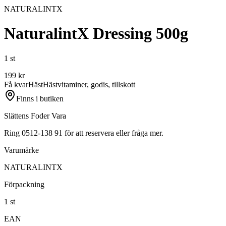
NATURALINTX
NaturalintX Dressing 500g
1 st
199
kr
Få kvar
Häst
Hästvitaminer, godis, tillskott
Finns i butiken
Slättens Foder Vara
Ring 0512-138 91 för att reservera eller fråga mer.
Varumärke
NATURALINTX
Förpackning
1 st
EAN