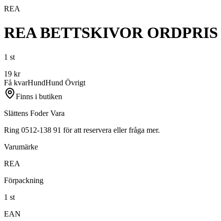
REA
REA BETTSKIVOR ORDPRIS 
1 st
19
kr
Få kvar
Hund
Hund Övrigt
Finns i butiken
Slättens Foder Vara
Ring 0512-138 91 för att reservera eller fråga mer.
Varumärke
REA
Förpackning
1 st
EAN