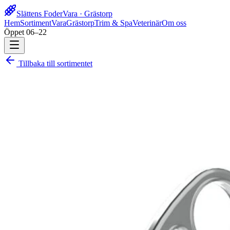
Slättens Foder
Vara · Grästorp
Hem
Sortiment
Vara
Grästorp
Trim & Spa
Veterinär
Om oss
Öppet 06–22
Tillbaka till sortimentet