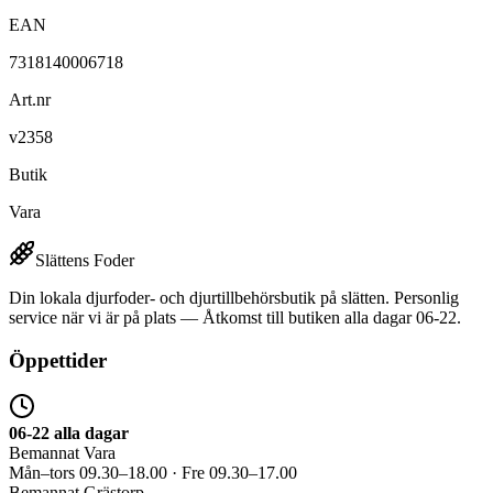
EAN
7318140006718
Art.nr
v2358
Butik
Vara
Slättens Foder
Din lokala djurfoder- och djurtillbehörsbutik på slätten. Personlig
service när vi är på plats — Åtkomst till butiken alla dagar 06-22.
Öppettider
06-22 alla dagar
Bemannat Vara
Mån–tors 09.30–18.00 · Fre 09.30–17.00
Bemannat Grästorp