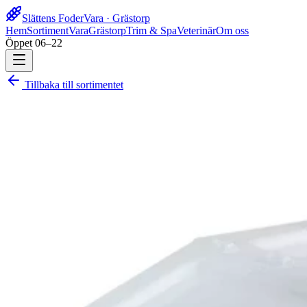
Slättens Foder
Vara · Grästorp
Hem
Sortiment
Vara
Grästorp
Trim & Spa
Veterinär
Om oss
Öppet 06–22
Tillbaka till sortimentet