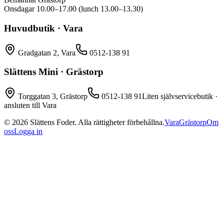
Onsdagar 10.00–17.00 (lunch 13.00–13.30)
Huvudbutik · Vara
Gradgatan 2, Vara
0512-138 91
Slättens Mini · Grästorp
Torggatan 3, Grästorp
0512-138 91
Liten självservicebutik ·
ansluten till Vara
©
2026
Slättens Foder. Alla rättigheter förbehållna.
Vara
Grästorp
Om
oss
Logga in