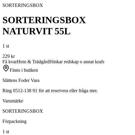
SORTERINGSBOX
SORTERINGSBOX
NATURVIT 55L
1 st
229
kr
Få kvar
Hem & Trädgård
Hinkar redskap o annat krafs
Finns i butiken
Slättens Foder Vara
Ring 0512-138 91 för att reservera eller fråga mer.
Varumärke
SORTERINGSBOX
Förpackning
1 st