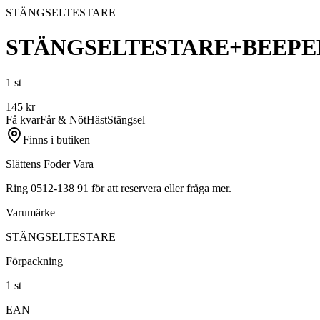
STÄNGSELTESTARE
STÄNGSELTESTARE+BEEPE
1 st
145
kr
Få kvar
Får & Nöt
Häst
Stängsel
Finns i butiken
Slättens Foder Vara
Ring 0512-138 91 för att reservera eller fråga mer.
Varumärke
STÄNGSELTESTARE
Förpackning
1 st
EAN