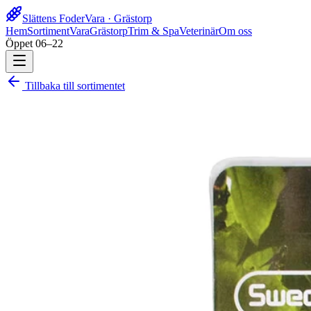
Slättens Foder
Vara · Grästorp
Hem
Sortiment
Vara
Grästorp
Trim & Spa
Veterinär
Om oss
Öppet 06–22
Tillbaka till sortimentet