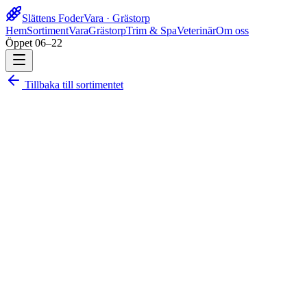
Slättens Foder
Vara · Grästorp
Hem
Sortiment
Vara
Grästorp
Trim & Spa
Veterinär
Om oss
Öppet 06–22
Tillbaka till sortimentet