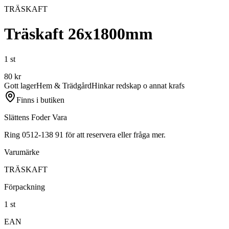
TRÄSKAFT
Träskaft 26x1800mm
1 st
80
kr
Gott lager
Hem & Trädgård
Hinkar redskap o annat krafs
Finns i butiken
Slättens Foder Vara
Ring 0512-138 91 för att reservera eller fråga mer.
Varumärke
TRÄSKAFT
Förpackning
1 st
EAN