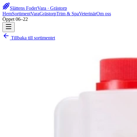
Slättens Foder
Vara · Grästorp
Hem
Sortiment
Vara
Grästorp
Trim & Spa
Veterinär
Om oss
Öppet 06–22
Tillbaka till sortimentet