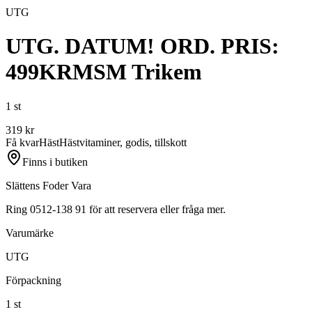
UTG
UTG. DATUM! ORD. PRIS:
499KRMSM Trikem
1 st
319
kr
Få kvar
Häst
Hästvitaminer, godis, tillskott
Finns i butiken
Slättens Foder Vara
Ring 0512-138 91 för att reservera eller fråga mer.
Varumärke
UTG
Förpackning
1 st