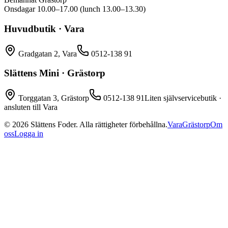
Onsdagar 10.00–17.00 (lunch 13.00–13.30)
Huvudbutik · Vara
Gradgatan 2, Vara
0512-138 91
Slättens Mini · Grästorp
Torggatan 3, Grästorp
0512-138 91
Liten självservicebutik ·
ansluten till Vara
©
2026
Slättens Foder. Alla rättigheter förbehållna.
Vara
Grästorp
Om
oss
Logga in