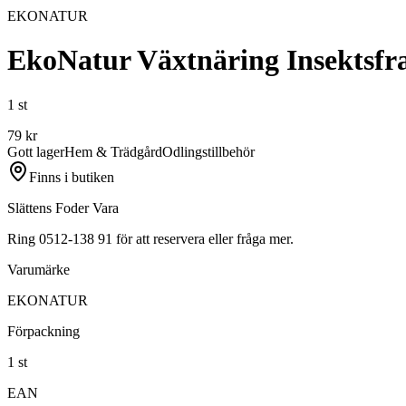
EKONATUR
EkoNatur Växtnäring Insektsfr
1 st
79
kr
Gott lager
Hem & Trädgård
Odlingstillbehör
Finns i butiken
Slättens Foder Vara
Ring 0512-138 91 för att reservera eller fråga mer.
Varumärke
EKONATUR
Förpackning
1 st
EAN