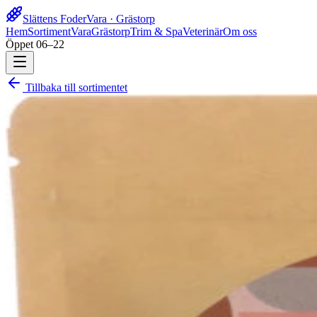
Slättens Foder
Vara · Grästorp
Hem
Sortiment
Vara
Grästorp
Trim & Spa
Veterinär
Om oss
Öppet 06–22
Tillbaka till sortimentet